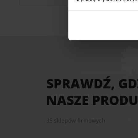
SPRAWDŹ, GDZ
NASZE PROD
35 sklepów firmowych