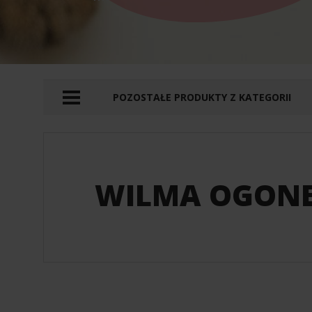
HIGIENA I
PIELĘGNACJA
POZOSTAŁE PRODUKTY Z KATEGORII
PRODUKTY DO PORÓWNANIA :
WILMA OGON