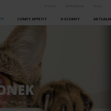
O firmie
Strefa klienta
Praca
COMFY APPETIT
O ECOMFY
AKTUALN
TY
KOTY
GRYZONIE I
KRÓLIKI
NOWOŚCI
NOWOŚCI
KARMY MOKRE DLA
KOTÓW
KLATKI
WYPOCZYNEK
AKCESORIA
MISKI I PRZYSMAKI
KARMY I PRZYSMAKI
PODRÓŻE I SPACERY
ONEK
ZABAWKI
DRAPAKI, HIGIENA I
WILMA
Koty
PIELĘGNACJA