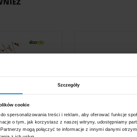
WNIEŻ
Szczegóły
 plików cookie
GAIA HANDMADE
GAIA HANDMADE KOR
do spersonalizowania treści i reklam, aby oferować funkcje sp
wki wykonane ręcznie
PIÓRKO
ormacje o tym, jak korzystasz z naszej witryny, udostępniamy p
ręcznie robiona wędk
POKAŻ PORÓWNANIE
POKAŻ LISTĘ
DODAJ NASTĘPNY
DODAJ NASTĘPNY
DODAJ NASTĘPNY
Partnerzy mogą połączyć te informacje z innymi danymi otrzym
kota, 50 cm
nia z ich usług.