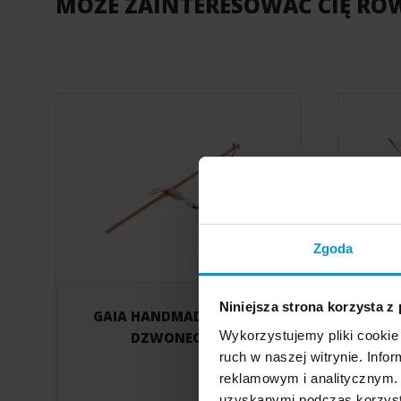
MOŻE ZAINTERESOWAĆ CIĘ RÓ
Zgoda
Niniejsza strona korzysta z
GAIA HANDMADE PIŁKA +
Wykorzystujemy pliki cookie 
zaba
DZWONECZEK
ruch w naszej witrynie. Inf
reklamowym i analitycznym. 
uzyskanymi podczas korzysta