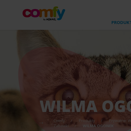
PRODUK
PSY
KARMY SUCHE DLA
PSÓW
NOWOŚCI
KARMY MOKRE DLA
PSÓW
WYPOCZYNEK
WILMA OG
MISKI I PRZYSMAKI
PODRÓŻE I SPACERY
Comfy
Produkty
Prywatne: 
ZABAWKI
Zabawki
WILMA OGONEK