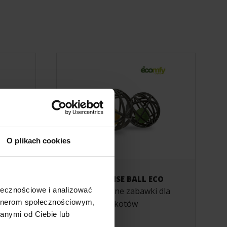
O plikach cookies
EK +
SURPRISE BALL ECO
ołecznościowe i analizować
bezpieczne zabawki dla
artnerom społecznościowym,
a dla
kotów
anymi od Ciebie lub