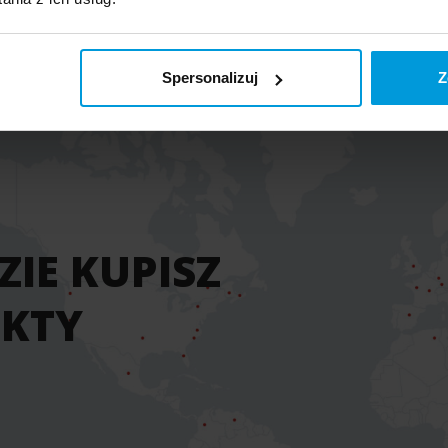
Spersonalizuj
Z
IE KUPISZ
UKTY