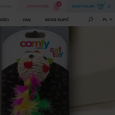
0
Kontakt
LISTA ŻYCZEŃ
SKLEP ONLINE
OŚCI
FAQ
GDZIE KUPIĆ
PL
PTAKI
ARCHIWALNE
NOWOŚCI
PSY
KLATKI
KOTY
AKCESORIA
GRYZONIE I KRÓLIKI
KARMY I PRZYSMAKI
PTAKI